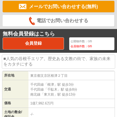
メールでお問い合わせする(無料)
電話でお問い合わせする
無料会員登録はこちら
公開物件数：
0
件
会員登録
会員物件数：
0
件
■人気の谷根千エリア。歴史ある文教の街で、家族の未来
をカタチにする
所在地
東京都
文京区
根津
２丁目
千代田線
「
根津
」駅 徒歩3分
交通
千代田線
「
千駄木
」駅 徒歩8分
南北線
「
東大前
」駅 徒歩13分
価格
1億7,992.6万円
土地の敷金/
-/-
保証金