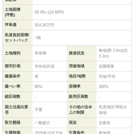
土地面積
65.08㎡(19.68坪)
(坪数)
坪単価
914.26万円
私道負担面積/
-/無
セットバック
角地(西 3.5m)(北
土地権利
所有権
接道状況
3.1m)
都市計画
用途地域
市街化区域
近隣商業
建築条件
地目/地勢
有
宅地/平坦
建ぺい率
容積率
80%
300%
総区画数
販売区画数
-
-
国土法届出要
その他の法令
高度地区/準防火
不要
否
上の制限
地域
取引態様
現況
一般媒介
古家有
引渡時期
引渡条件
2026年10月下旬
更地渡