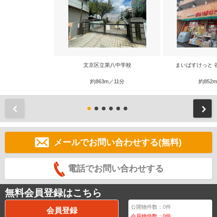
文京区立第八中学校
まいばすけっと 
約863m／11分
約852
前
メールでお問い合わせする(無料)
電話でお問い合わせする
無料会員登録はこちら
公開物件数：
0
件
会員登録
会員物件数：
0
件