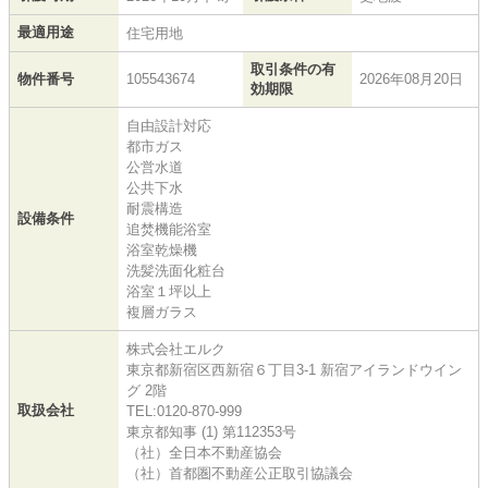
最適用途
住宅用地
取引条件の有
物件番号
105543674
2026年08月20日
効期限
自由設計対応
都市ガス
公営水道
公共下水
耐震構造
設備条件
追焚機能浴室
浴室乾燥機
洗髪洗面化粧台
浴室１坪以上
複層ガラス
株式会社エルク
東京都新宿区西新宿６丁目3-1 新宿アイランドウイン
グ 2階
取扱会社
TEL:0120-870-999
東京都知事 (1) 第112353号
（社）全日本不動産協会
（社）首都圏不動産公正取引協議会