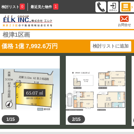
0
1
検討リスト
最近見た物件
お問合せ
根津1区画
価格
1
億
7,992.6
万円
検討リストに追加
1/15
2/15