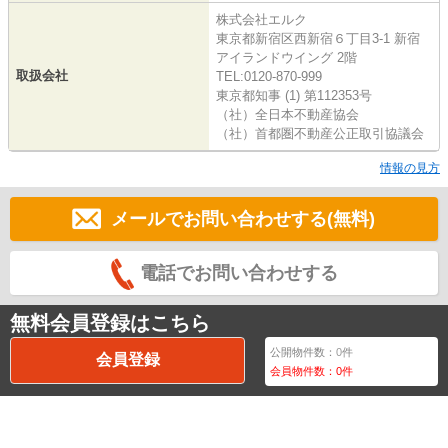
株式会社エルク
東京都新宿区西新宿６丁目3-1 新宿
アイランドウイング 2階
取扱会社
TEL:0120-870-999
東京都知事 (1) 第112353号
（社）全日本不動産協会
（社）首都圏不動産公正取引協議会
情報の見方
メールでお問い合わせする(無料)
電話でお問い合わせする
無料会員登録はこちら
公開物件数：
0
件
会員登録
会員物件数：
0
件