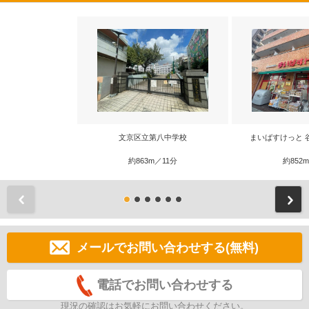
文京区立第八中学校
まいばすけっと 
約863m／11分
約852
前
メールでお問い合わせする(無料)
電話でお問い合わせする
現況の確認はお気軽にお問い合わせください。