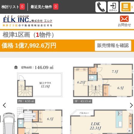
0
0
検討リスト
最近見た物件
お問合せ
根津1区画（
1
物件）
価格
1億7,992.6万円
販売情報を確認