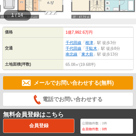
1 / 14
価格
1億7,992.6万円
千代田線
「
根津
」駅 徒歩3分
交通
千代田線
「
千駄木
」駅 徒歩8分
南北線
「
東大前
」駅 徒歩13分
土地面積(坪数)
65.08㎡(19.68坪)
メールでお問い合わせする(無料)
電話でお問い合わせする
無料会員登録はこちら
公開物件数：
0
件
会員登録
会員物件数：
0
件