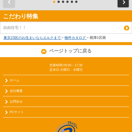
前
こだわり特集
自由住宅！！
東京23区のお住まいならエルクまで
>
物件カタログ
>
根津1区画
ページトップに戻る
営業時間:09:00～17:30
定休日:火曜日・水曜日
ホーム
会社概要
お問合せ
PCサイト