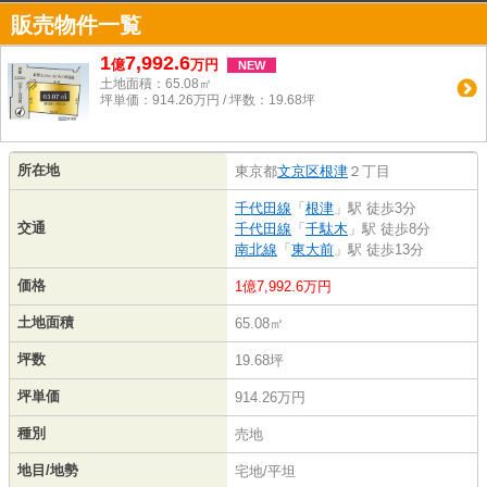
販売物件一覧
1
7,992.6
億
万
円
NEW
土地面積：65.08㎡
坪単価：914.26万円 / 坪数：19.68坪
所在地
東京都
文京区
根津
２丁目
千代田線
「
根津
」駅 徒歩3分
交通
千代田線
「
千駄木
」駅 徒歩8分
南北線
「
東大前
」駅 徒歩13分
価格
1億7,992.6万円
土地面積
65.08㎡
坪数
19.68坪
坪単価
914.26万円
種別
売地
地目/地勢
宅地/平坦