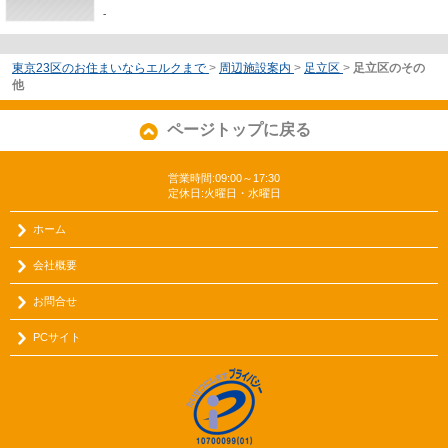
-
東京23区のお住まいならエルクまで
>
周辺施設案内
>
足立区
>
足立区のその
他
ページトップに戻る
営業時間:09:00～17:30
定休日:火曜日・水曜日
ホーム
会社概要
お問合せ
PCサイト