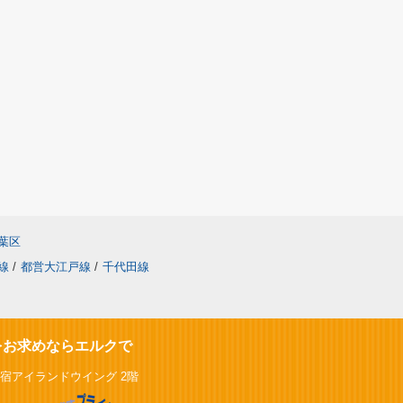
葉区
線
/
都営大江戸線
/
千代田線
をお求めならエルクで
新宿アイランドウイング 2階