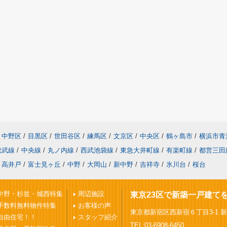
中野区
/
目黒区
/
世田谷区
/
練馬区
/
文京区
/
中央区
/
鶴ヶ島市
/
横浜市青
総武線
/
中央線
/
丸ノ内線
/
西武池袋線
/
東急大井町線
/
有楽町線
/
都営三田
高井戸
/
富士見ヶ丘
/
中野
/
大岡山
/
新中野
/
吉祥寺
/
氷川台
/
桜台
中野・杉並・城西特集
周辺施設
東京23区で新築一戸建て
手数料無料物件特集
お客様の声
東京都新宿区西新宿６丁目3-1 
自由住宅！！
スタッフ紹介
TEL:03-6908-6450