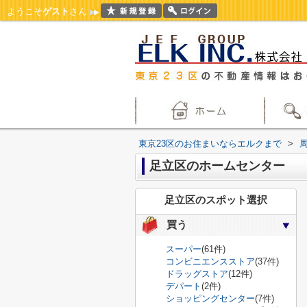
ようこそ
ゲスト
さん
東京23区のお住まいならエルクまで
>
足立区のホームセンター
足立区のスポット選択
買う
スーパー
(61件)
コンビニエンスストア
(37件)
ドラッグストア
(12件)
デパート
(2件)
ショッピングセンター
(7件)