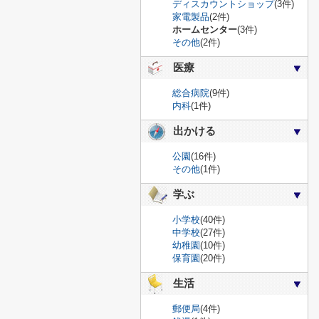
ディスカウントショップ
(3件)
家電製品
(2件)
ホームセンター
(3件)
その他
(2件)
医療
総合病院
(9件)
内科
(1件)
出かける
公園
(16件)
その他
(1件)
学ぶ
小学校
(40件)
中学校
(27件)
幼稚園
(10件)
保育園
(20件)
生活
郵便局
(4件)