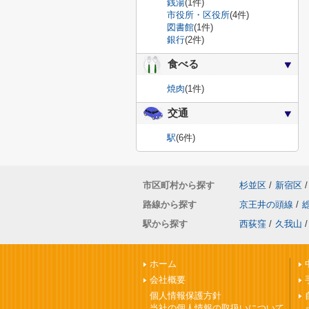
銭湯
(1件)
市役所・区役所
(4件)
図書館
(1件)
銀行
(2件)
食べる
焼肉
(1件)
交通
駅
(6件)
市区町村から探す
杉並区
/
新宿区
/
路線から探す
京王井の頭線
/
駅から探す
西荻窪
/
久我山
/
ホーム
会社概要
個人情報保護方針
当社の個人情報の取扱いについて