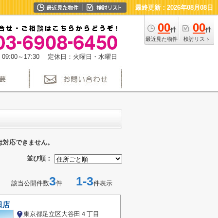
最終更新：2026年08月08日
00
00
件
件
最近見た物件
検討リスト
09:00～17:30 定休日：火曜日・水曜日
は対応できません。
並び順：
3
1-3
該当公開件数
件
件表示
田店
東京都足立区大谷田４丁目