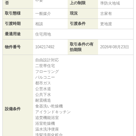
不要
否
上の制限
準防火地域
取引態様
現況
一般媒介
古家有
引渡時期
引渡条件
相談
更地渡
最適用途
住宅用地
取引条件の有
物件番号
104217492
2026年08月23日
効期限
自由設計対応
二世帯住宅
フローリング
バルコニー
都市ガス
公営水道
公共下水
耐震構造
食器洗い乾燥機
設備条件
アイランドキッチン
追焚機能浴室
浴室乾燥機
温水洗浄便座
洗髪洗面化粧台