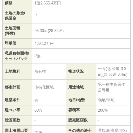
価格
1億2,655.4万円
土地の敷金/
-/-
保証金
土地面積
95.30㎡(28.82坪)
(坪数)
坪単価
439.12万円
私道負担面積/
-/無
セットバック
一方(北 公道 3.3
土地権利
所有権
接道状況
m)(西 公道 3.4m)
第一種中高層住
都市計画
市街化区域
用途地域
居専用
建築条件
地目/地勢
有
宅地/平坦
建ぺい率
容積率
60%
200%
総区画数
販売区画数
-
-
国土法届出要
その他の法令
景観法/高度地区/