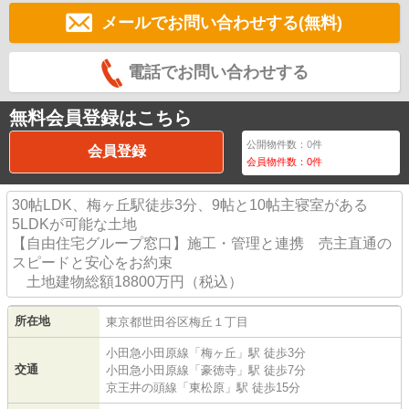
メールでお問い合わせする(無料)
電話でお問い合わせする
無料会員登録はこちら
公開物件数：
0
件
会員登録
会員物件数：
0
件
30帖LDK、梅ヶ丘駅徒歩3分、9帖と10帖主寝室がある
5LDKが可能な土地
【自由住宅グループ窓口】施工・管理と連携 売主直通の
スピードと安心をお約束
土地建物総額18800万円（税込）
所在地
東京都
世田谷区
梅丘
１丁目
小田急小田原線
「
梅ヶ丘
」駅 徒歩3分
交通
小田急小田原線
「
豪徳寺
」駅 徒歩7分
京王井の頭線
「
東松原
」駅 徒歩15分