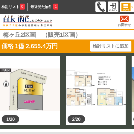
0
1
検討リスト
最近見た物件
お問合せ
梅ヶ丘2区画 （販売1区画）
価格
1
億
2,655.4
万円
検討リストに追加
1/20
2/20