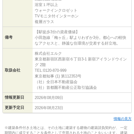
浴室１坪以上
ウォークインクロゼット
TVモニタ付インターホン
複層ガラス
【駅徒歩3分の資産価値】
備考
小田急線「梅ヶ丘」駅よりわずか3分。都心への軽快
なアクセスと、静謐な住環境が交差する好立地。
株式会社エルク
東京都新宿区西新宿６丁目3-1 新宿アイランドウイン
グ 2階
取扱会社
TEL:0120-870-999
東京都知事 (1) 第112353号
（社）全日本不動産協会
（社）首都圏不動産公正取引協議会
情報更新日
2026年08月09日
更新予定日
2026年08月23日
情報の見方
※建築条件付き土地とは、その土地に建築する建物の建築請負契約が、 一定
期間内に成立することを条件として売買される土地のことをいいます。 建築