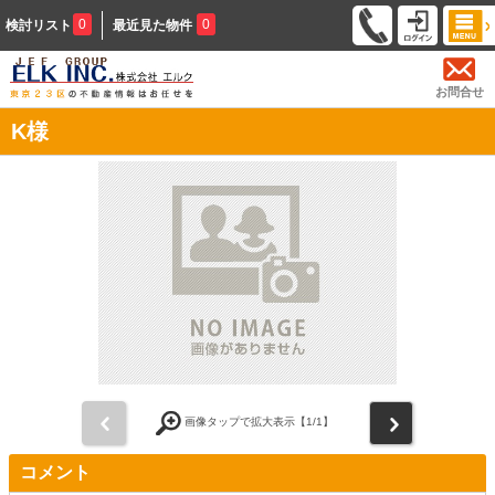
0
0
検討リスト
最近見た物件
お問合せ
K様
前
次
画像タップで拡大表示【
1
/1】
コメント