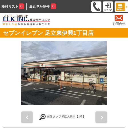
0
0
検討リスト
最近見た物件
お問合せ
セブンイレブン 足立東伊興1丁目店
前
次
画像タップで拡大表示【
1
/1】