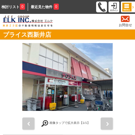
0
0
検討リスト
最近見た物件
お問合せ
プライス西新井店
前
次
画像タップで拡大表示【
1
/1】