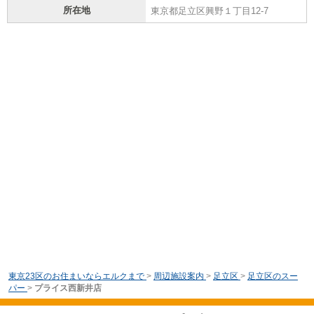
所在地
東京都足立区興野１丁目12-7
東京23区のお住まいならエルクまで
>
周辺施設案内
>
足立区
>
足立区のスー
パー
>
プライス西新井店