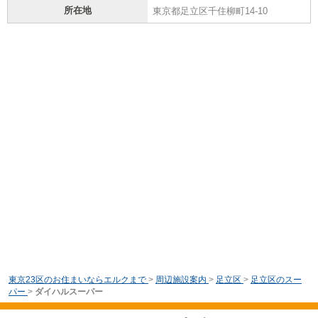
所在地
東京都足立区千住柳町14-10
東京23区のお住まいならエルクまで
>
周辺施設案内
>
足立区
>
足立区のスー
パー
>
ダイハルスーパー