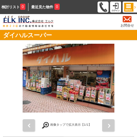
0
0
検討リスト
最近見た物件
お問合せ
ダイハルスーパー
前
次
画像タップで拡大表示【
1
/1】