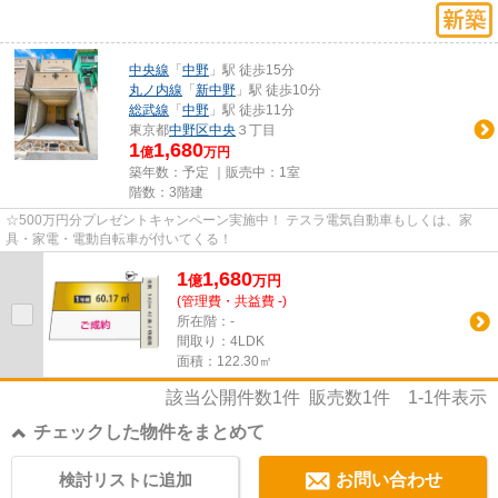
中央線
「
中野
」駅 徒歩15分
丸ノ内線
「
新中野
」駅 徒歩10分
総武線
「
中野
」駅 徒歩11分
東京都
中野区
中央
３丁目
1
1,680
億
万円
築年数：予定 ｜販売中：
1室
階数：3階建
☆500万円分プレゼントキャンペーン実施中！ テスラ電気自動車もしくは、家
具・家電・電動自転車が付いてくる！
1
1,680
億
万
円
(管理費・共益費 -)
所在階：-
間取り：4LDK
面積：122.30㎡
該当公開件数
1
件 販売数
1
件
1-1
件表示
チェックした物件をまとめて
検討リストに追加
お問い合わせ