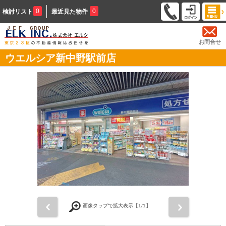
0
0
検討リスト
最近見た物件
お問合せ
ウエルシア新中野駅前店
前
次
画像タップで拡大表示【
1
/1】