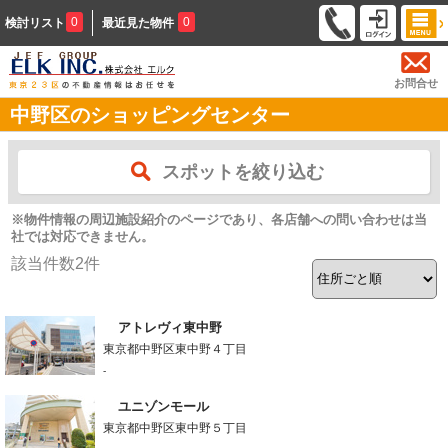
0
0
検討リスト
最近見た物件
お問合せ
中野区のショッピングセンター
スポットを絞り込む
※物件情報の周辺施設紹介のページであり、各店舗への問い合わせは当
社では対応できません。
該当件数
2
件
アトレヴィ東中野
東京都中野区東中野４丁目
-
ユニゾンモール
東京都中野区東中野５丁目