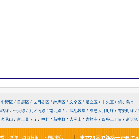
中野区
/
目黒区
/
世田谷区
/
練馬区
/
文京区
/
足立区
/
中央区
/
鶴ヶ島市
総武線
/
中央線
/
丸ノ内線
/
南北線
/
西武池袋線
/
東急大井町線
/
有楽町線
/
久我山
/
富士見ヶ丘
/
中野
/
新中野
/
大岡山
/
吉祥寺
/
四谷三丁目
/
新大塚
中野・杉並・城西特集
周辺施設
東京23区で新築一戸建て