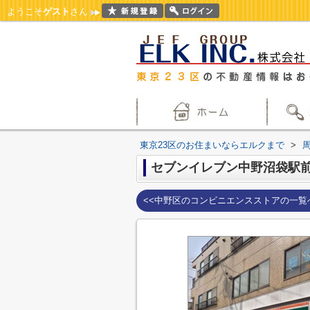
ようこそ
ゲスト
さん
東京23区のお住まいならエルクまで
>
セブンイレブン中野沼袋駅
<<中野区のコンビニエンスストアの一覧