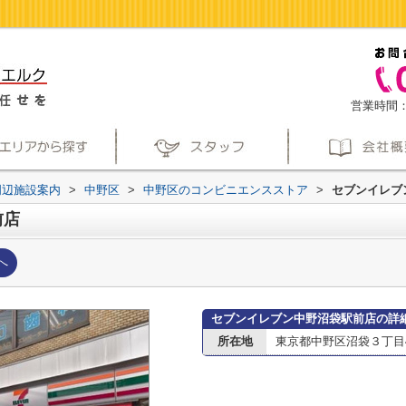
営業時間：
周辺施設案内
>
中野区
>
中野区のコンビニエンスストア
>
セブンイレブ
前店
へ
セブンイレブン中野沼袋駅前店の詳
所在地
東京都中野区沼袋３丁目4