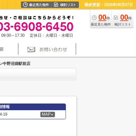
最終更新：2026年08月07日
00
00
件
件
最近見た物件
検討リスト
09:00～17:30 定休日：火曜日・水曜日
ン中野沼袋駅前店
細情報
-19
MAP
▼