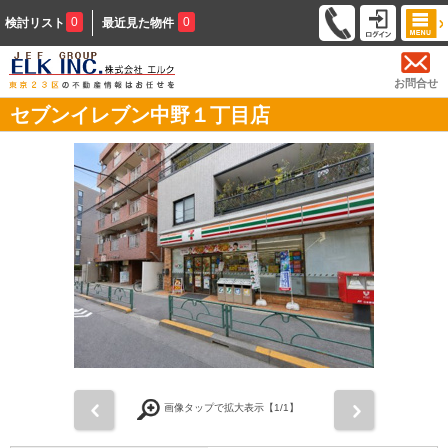
0
0
検討リスト
最近見た物件
お問合せ
セブンイレブン中野１丁目店
前
次
画像タップで拡大表示【
1
/1】