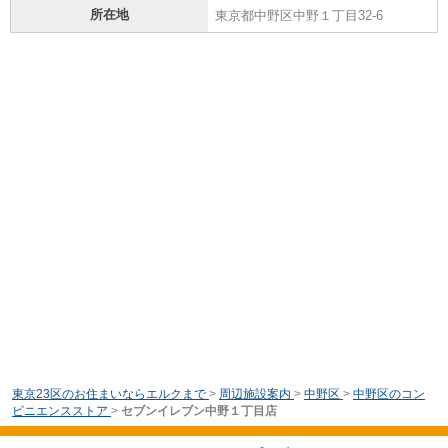
所在地
東京都中野区中野１丁目32-6
東京23区のお住まいならエルクまで
>
周辺施設案内
>
中野区
>
中野区のコン
ビニエンスストア
>
セブンイレブン中野１丁目店