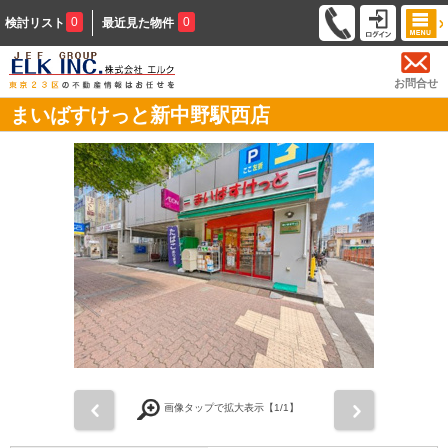
0
0
検討リスト
最近見た物件
お問合せ
まいばすけっと新中野駅西店
前
次
画像タップで拡大表示【
1
/1】