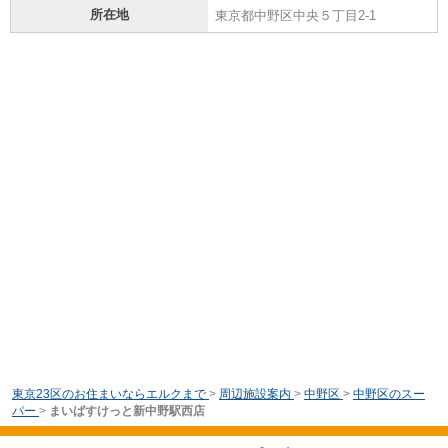
所在地
東京都中野区中央５丁目2-1
東京23区のお住まいならエルクまで
>
周辺施設案内
>
中野区
>
中野区のスー
パー
>
まいばすけっと新中野駅西店