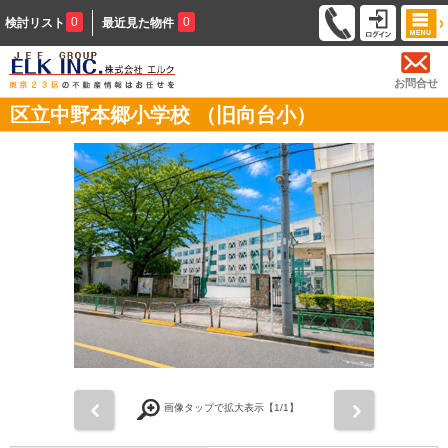
0
0
検討リスト
最近見た物件
お問合せ
区立中野本郷小学校 （旧向台小）
前
次
画像タップで拡大表示【
1
/1】