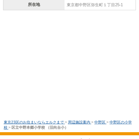
所在地
東京都中野区弥生町１丁目25-1
東京23区のお住まいならエルクまで
>
周辺施設案内
>
中野区
>
中野区の小学
校
>
区立中野本郷小学校 （旧向台小）