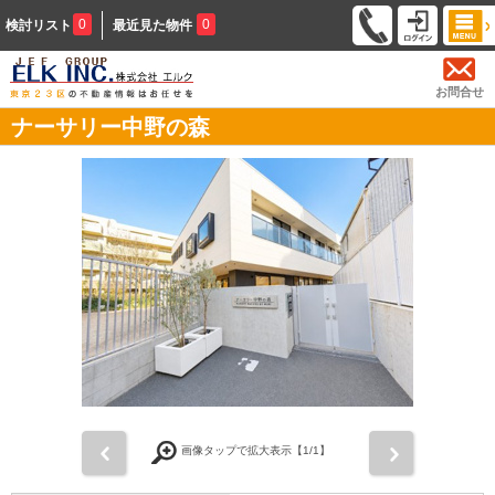
0
0
検討リスト
最近見た物件
お問合せ
ナーサリー中野の森
前
次
画像タップで拡大表示【
1
/1】